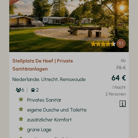
9,1
Stellplatz De Hoef | Private
Ab
75 €
Sanitäranlagen
64 €
Niederlande, Utrecht, Renswoude
1 Nacht
6
2
2 Personen
Privates Sanitär
eigene Dusche und Toilette
zusätzlicher Komfort
grüne Lage