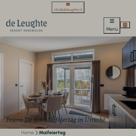
info@deleughte.nl
Menü
Feiern Sie den Maifeiertag in Utrecht
Home
Maifeiertag