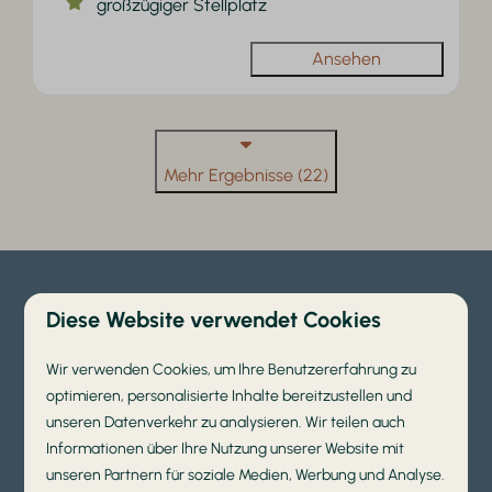
großzügiger Stellplatz
Ansehen
Mehr Ergebnisse (22)
Schritt 2. Entdecken Sie, was
Diese Website verwendet Cookies
wir in den Maiferien zu
Wir verwenden Cookies, um Ihre Benutzererfahrung zu
bieten haben
optimieren, personalisierte Inhalte bereitzustellen und
unseren Datenverkehr zu analysieren. Wir teilen auch
Während sich die Kinder im Schwimmbad, auf den
Informationen über Ihre Nutzung unserer Website mit
Spielplätzen oder auf den Sportplätzen vergnügen,
unseren Partnern für soziale Medien, Werbung und Analyse.