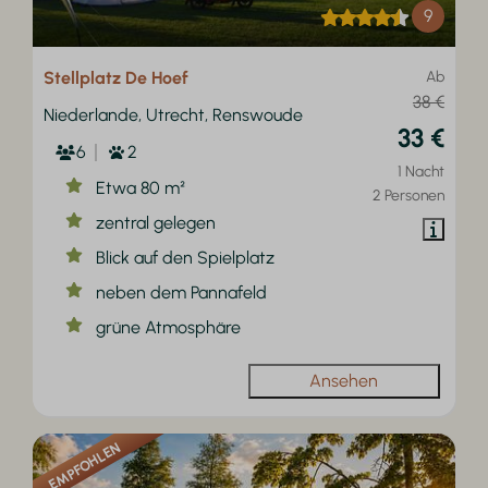
9
Stellplatz De Hoef
Ab
38 €
Niederlande, Utrecht, Renswoude
33 €
6
2
1 Nacht
Etwa 80 m²
2 Personen
zentral gelegen
Blick auf den Spielplatz
neben dem Pannafeld
grüne Atmosphäre
Ansehen
EMPFOHLEN