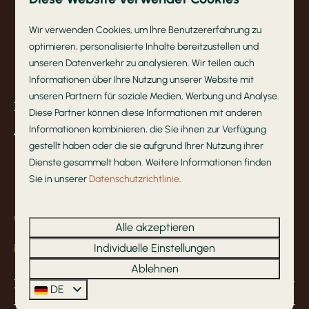
Wir verwenden Cookies, um Ihre Benutzererfahrung zu
Bezahlen Sie sicher
optimieren, personalisierte Inhalte bereitzustellen und
unseren Datenverkehr zu analysieren. Wir teilen auch
Informationen über Ihre Nutzung unserer Website mit
unseren Partnern für soziale Medien, Werbung und Analyse.
Kontakt
Diese Partner können diese Informationen mit anderen
Informationen kombinieren, die Sie ihnen zur Verfügung
Barneveldsestraat 49
gestellt haben oder die sie aufgrund Ihrer Nutzung ihrer
3927 CB Renswoude
Dienste gesammelt haben. Weitere Informationen finden
Utrecht
Sie in unserer
Datenschutzrichtlinie
.
Nederland
+31 (0)342-412877
Alle akzeptieren
Individuelle Einstellungen
info@deleughte.nl
Ablehnen
Navigation
DE