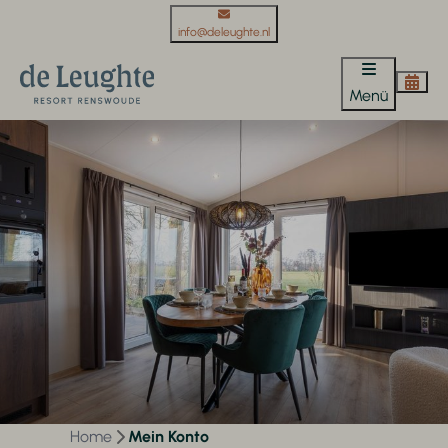
info@deleughte.nl
Menü
Home
Mein Konto