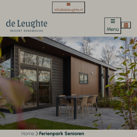
info@deleughte.nl
Menü
Home
Ferienpark Senioren