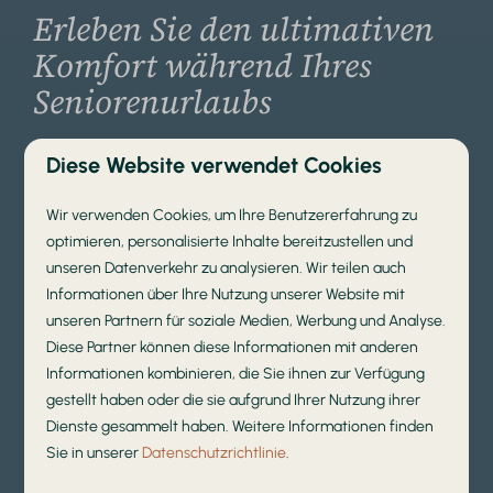
Erleben Sie den ultimativen
Komfort während Ihres
Seniorenurlaubs
Bei Ihrem Aufenthalt in unserem Senioren-Ferienpark
Diese Website verwendet Cookies
steht der Komfort an erster Stelle. In unseren
attraktiven Unterkünften, die von schöner Natur
Wir verwenden Cookies, um Ihre Benutzererfahrung zu
umgeben sind, finden 2 bis 6 Personen Platz. Die
optimieren, personalisierte Inhalte bereitzustellen und
Ferienhäuser verfügen über einen geräumigen
unseren Datenverkehr zu analysieren. Wir teilen auch
Wohnbereich, eine voll ausgestattete Küche,
Informationen über Ihre Nutzung unserer Website mit
unseren Partnern für soziale Medien, Werbung und Analyse.
komfortable Schlafzimmer und ein modernes
Diese Partner können diese Informationen mit anderen
Badezimmer. Möchten Sie das gewisse Extra an
Informationen kombinieren, die Sie ihnen zur Verfügung
Luxus? Dann entscheiden Sie sich für eine Unterkunft
gestellt haben oder die sie aufgrund Ihrer Nutzung ihrer
mit
privatem Wellnessbereich
, z. B.
mit Whirlpool
Dienste gesammelt haben. Weitere Informationen finden
und/oder Sauna, und genießen Sie die ultimative
Sie in unserer
Datenschutzrichtlinie
.
Entspannung.