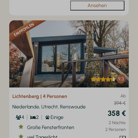
Ansehen
EMPFOHLEN
9,3
Lichtenberg | 4 Personen
Ab
394 €
Niederlande, Utrecht, Renswoude
358 €
4
2
Einige
2 Nächte
Große Fensterfronten
2 Personen
viel Tageslicht