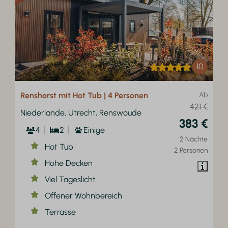
10
Renshorst mit Hot Tub | 4 Personen
Ab
421 €
Niederlande, Utrecht, Renswoude
383 €
4
2
Einige
2 Nächte
Hot Tub
2 Personen
Hohe Decken
Viel Tageslicht
Offener Wohnbereich
Terrasse