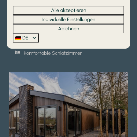
Ihr Feriendomizil:
Alle akzeptieren
Individuelle Einstellungen
Geeignet für 2 bis 6 Personen
Ablehnen
Optionale Wellness-Optionen
DE
Vollständig ausgestattete Küche
Komfortable Schlafzimmer