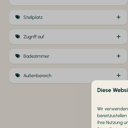
Sauna (7)
Stellplatz
Hottub (11)
Private sanitäre Einrichtungen (1)
Zugriff auf
Erdgeschoss (21)
Badezimmer
Badewanne (1)
Außenbereich
Diese Webs
Garten (21)
Sauna (4)
Wir verwenden 
bereitzustellen
Ihre Nutzung u