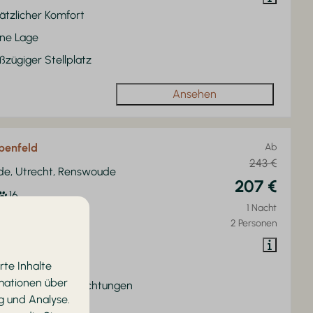
ätzlicher Komfort
ne Lage
ßzügiger Stellplatz
Ansehen
penfeld
Ab
243 €
de, Utrecht, Renswoude
207 €
16
1 Nacht
lusiv mietbar
2 Personen
r Gruppen
tral gelegen
rte Inhalte
rmationen über
der Nähe von Einrichtungen
g und Analyse.
ßzügige Anlage