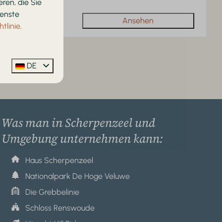
ren, die Sie
ienste
Ansehen
tlinie
.
DE
isse (21)
Was man in Scherpenzeel und
Umgebung unternehmen kann:
Haus Scherpenzeel
Nationalpark De Hoge Veluwe
Die Grebbelinie
Schloss Renswoude