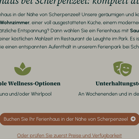
haus bei Scherpenzeel: komplett au
nhaus in der Nähe von Scherpenzeel! Unsere geräumigen und kom
 Wohnzimmer
, einer voll ausgestatteten Küche, einem mode
usätzliche Entspannung? Dann wählen Sie ein Ferienhaus mit
Sau
iner köstlichen Mahlzeit im Restaurant de Leughte im Park. Es i
ie einen entspannten Aufenthalt in unserem Ferienpark bei Sc
ble Wellness-Optionen
Unterhaltungs
una und/oder Whirlpool
An Wochenenden und in de
Buchen Sie Ihr Ferienhaus in der Nähe von Scherpenzeel
Oder prüfen Sie zuerst Preise und Verfügbarkeit