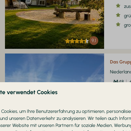
zus
grü
gro
9,1
Das Grup
Niederlan
48
ite verwendet Cookies
Exk
Fü
Zen
Cookies, um Ihre Benutzererfahrung zu optimieren, personalisie
 und unseren Datenverkehr zu analysieren. Wir teilen auch Info
In 
nserer Website mit unseren Partnern für soziale Medien, Werbun
Gro