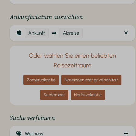
Ankunftsdatum auswählen
Ankunft
Abreise
Oder wählen Sie einen beliebten
Reisezeitraum
Zomervakantie
Naseizoen met privé sanitair
September
Herfstvakantie
Suche verfeinern
Wellness