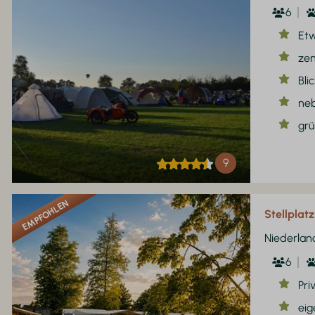
6
Et
zen
Bli
ne
gr
9
EMPFOHLEN
Stellplat
Niederlan
6
Pri
eig