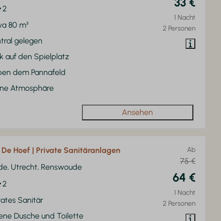
33 €
2
1 Nacht
wa 80 m²
2 Personen
tral gelegen
ck auf den Spielplatz
ben dem Pannafeld
üne Atmosphäre
Ansehen
z De Hoef | Private Sanitäranlagen
Ab
75 €
de, Utrecht, Renswoude
64 €
2
1 Nacht
vates Sanitär
2 Personen
ene Dusche und Toilette