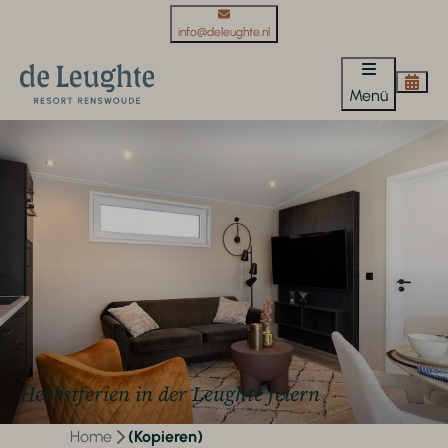
info@deleughte.nl
Menü
Herbstferien in der Leughte feiern
Home
(Kopieren)