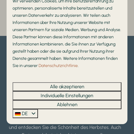
Wir verwenden Cookies, um Ihre Benutzererfahrung zu
optimieren, personalisierte Inhalte bereitzustellen und
unseren Datenverkehr zu analysieren. Wir teilen auch
Mehr Ergebnisse
Informationen über Ihre Nutzung unserer Website mit
unseren Partnern für soziale Medien, Werbung und Analyse.
Diese Partner können diese Informationen mit anderen
Informationen kombinieren, die Sie ihnen zur Verfügung
gestellt haben oder die sie aufgrund Ihrer Nutzung ihrer
Schritt 2. Finden Sie heraus,
Dienste gesammelt haben. Weitere Informationen finden
was es in den Herbstferien zu
Sie in unserer
Datenschutzrichtlinie
.
tun gibt
Alle akzeptieren
Die bunten Bäume und das fallende Laub laden Sie
Individuelle Einstellungen
ein, die Natur zu entdecken. Lassen Sie die Leughte
mitten in der Natur in der Nähe des Utrechtse
Ablehnen
Heuvelrug und der Hoge Veluwe liegen! Mieten Sie sich
DE
ein Fahrrad oder ziehen Sie Ihre Wanderschuhe an
und entdecken Sie die Schönheit des Herbstes. Auch