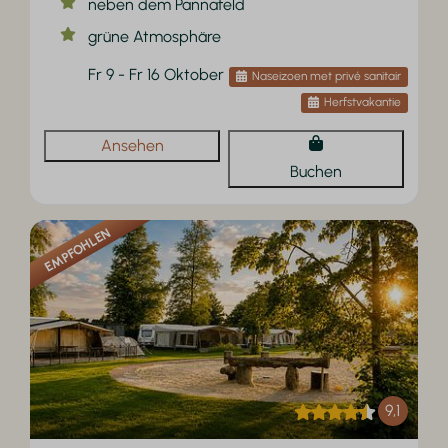
neben dem Pannafeld
grüne Atmosphäre
Fr 9 - Fr 16 Oktober
Naseizoen met privé sanitair
Herfstvakantie
Ansehen
Buchen
EMPFOHLEN
9,1