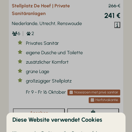
Stellplatz De Hoef | Private
266 €
Sanitäranlagen
241 €
Niederlande, Utrecht, Renswoude
6
2
Privates Sanitär
eigene Dusche und Toilette
zusätzlicher Komfort
grüne Lage
großzügiger Stellplatz
Fr 9 - Fr 16 Oktober
Naseizoen met privé sanitair
Herfstvakantie
Ansehen
Diese Website verwendet Cookies
Buchen