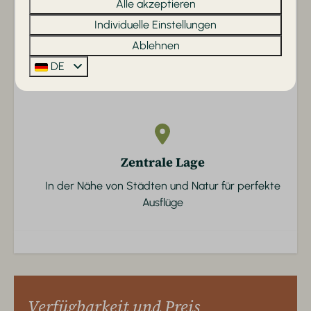
Alle akzeptieren
Individuelle Einstellungen
Umfangreiche Einrichtungen
Ablehnen
Mit beheiztem Innen-/Außenpool, Gastronomie und
DE
großen Spielplätzen
Zentrale Lage
In der Nähe von Städten und Natur für perfekte
Ausflüge
Verfügbarkeit und Preis