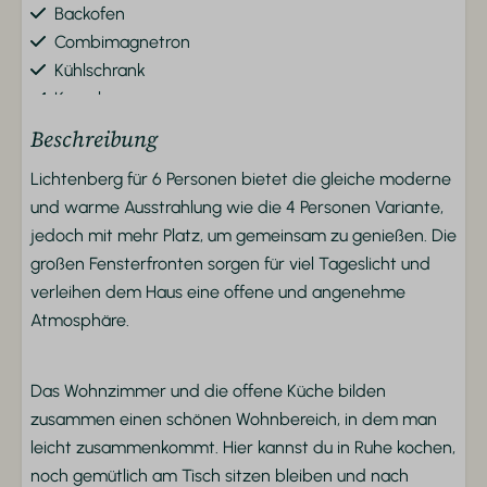
Backofen
Combimagnetron
Kühlschrank
Kessel
Beschreibung
Sicherheit
Lichtenberg für 6 Personen bietet die gleiche moderne
Rauchmelder
und warme Ausstrahlung wie die 4 Personen Variante,
jedoch mit mehr Platz, um gemeinsam zu genießen. Die
Standort
großen Fensterfronten sorgen für viel Tageslicht und
verleihen dem Haus eine offene und angenehme
Freistehend
Atmosphäre.
In einem Ferienort
Zugriff auf
Das Wohnzimmer und die offene Küche bilden
zusammen einen schönen Wohnbereich, in dem man
Erdgeschoss
leicht zusammenkommt. Hier kannst du in Ruhe kochen,
noch gemütlich am Tisch sitzen bleiben und nach