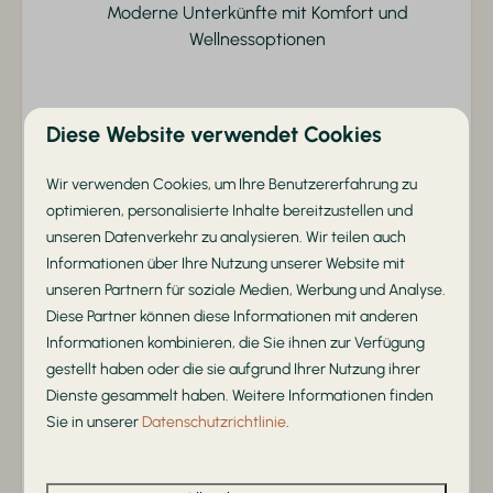
Ladestation für Elektroautos
Moderne Unterkünfte mit Komfort und
Restaurant
Wellnessoptionen
Diese Website verwendet Cookies
Einzigartiges Naturerlebnis
Wir verwenden Cookies, um Ihre Benutzererfahrung zu
Zwischen dem Utrechtse Heuvelrug und der Veluwe
optimieren, personalisierte Inhalte bereitzustellen und
gelegen
unseren Datenverkehr zu analysieren. Wir teilen auch
Informationen über Ihre Nutzung unserer Website mit
unseren Partnern für soziale Medien, Werbung und Analyse.
Diese Partner können diese Informationen mit anderen
Informationen kombinieren, die Sie ihnen zur Verfügung
Familien- freundlicher
gestellt haben oder die sie aufgrund Ihrer Nutzung ihrer
Dienste gesammelt haben. Weitere Informationen finden
Viel Spielspaß, Animation und Platz für die ganze
Sie in unserer
Datenschutzrichtlinie
.
Familie