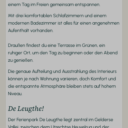
Unterhaltung
einem Tag im Freien gemeinsam entspannen.
Wi-Fi
Mit drei komfortablen Schlafzimmern und einem
Flachbildfernseher
modernen Badezimmer ist alles für einen angenehmen
Aufenthalt vorhanden.
Badezimmer
Draußen findest du eine Terrasse im Grünen, ein
Dusche
ruhiger Ort, um den Tag zu beginnen oder den Abend
Toilette
zu genießen.
Wastafel
Die genaue Aufteilung und Ausstrahlung des Interieurs
Schlafzimmer
können je nach Wohnung variieren, doch Komfort und
die entspannte Atmosphäre bleiben stets auf hohem
Bettzeug
Niveau.
Garderobe
Eenpersoonsbedden
De Leugthe!
Heizung und Kühlung
Der Ferienpark De Leugthe liegt zentral im Gelderse
Vallei, zwischen dem Utrechtse Heuvelrug und der