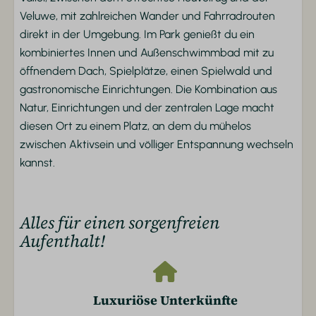
Zentralheizung
Veluwe, mit zahlreichen Wander und Fahrradrouten
direkt in der Umgebung. Im Park genießt du ein
Außenbereich
kombiniertes Innen und Außenschwimmbad mit zu
öffnendem Dach, Spielplätze, einen Spielwald und
Garten
gastronomische Einrichtungen. Die Kombination aus
Gartenmöbel
Natur, Einrichtungen und der zentralen Lage macht
Parkeerplaats
diesen Ort zu einem Platz, an dem du mühelos
Terrasse
zwischen Aktivsein und völliger Entspannung wechseln
Parkeinrichtungen
kannst.
Freibad
Animation
Alles für einen sorgenfreien
Fahrradverleih
Aufenthalt!
Fußballplatz
Hallenbad
Spielplatz im Freien
Luxuriöse Unterkünfte
Streichelzoo